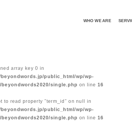
WHO WE ARE
SERVI
ined array key 0 in
/beyondwords.jp/public_html/wp/wp-
s/beyondwords2020/single.php
on line
16
t to read property "term_id" on null in
/beyondwords.jp/public_html/wp/wp-
s/beyondwords2020/single.php
on line
16