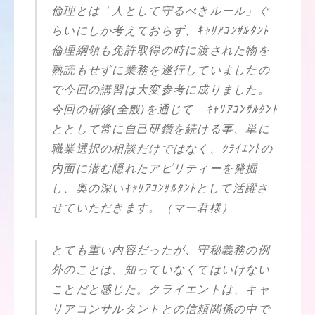
倫理とは「人として守るべきルール」ぐ
らいにしか考えておらず、ｷｬﾘｱｺﾝｻﾙﾀﾝﾄ
倫理綱領も免許取得の時に渡された物を
熟読もせずに業務を遂行していましたの
で今回の講習は大変参考に成りました。
今回の研修(全般)を通じて ｷｬﾘｱｺﾝｻﾙﾀﾝﾄ
ととして常に自己研鑽を続ける事、単に
職業選択の相談だけではなく、ｸﾗｲｴﾝﾄの
内面に潜む隠れたアビリティーを発掘
し、奥の深いｷｬﾘｱｺﾝｻﾙﾀﾝﾄとして活躍さ
せていただきます。（マー君様）
とても重い内容だったが、守秘義務の例
外のことは、知っていなくてはいけない
ことだと感じた。クライエントは、キャ
リアコンサルタントとの信頼関係の中で