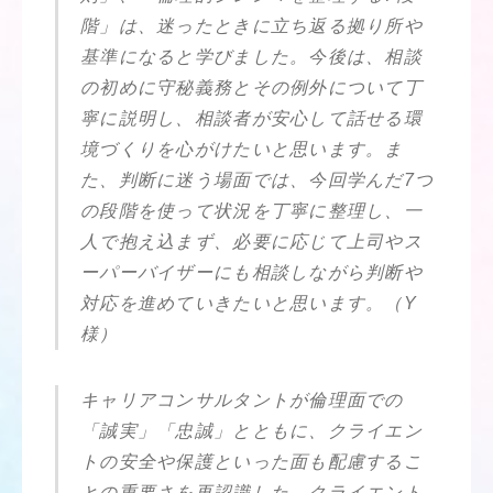
階」は、迷ったときに立ち返る拠り所や
基準になると学びました。今後は、相談
の初めに守秘義務とその例外について丁
寧に説明し、相談者が安心して話せる環
境づくりを心がけたいと思います。ま
た、判断に迷う場面では、今回学んだ7つ
の段階を使って状況を丁寧に整理し、一
人で抱え込まず、必要に応じて上司やス
ーパーバイザーにも相談しながら判断や
対応を進めていきたいと思います。（Y
様）
キャリアコンサルタントが倫理面での
「誠実」「忠誠」とともに、クライエン
トの安全や保護といった面も配慮するこ
との重要さを再認識した。クライエント