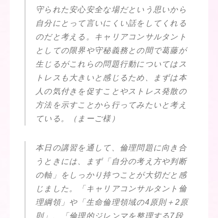
守られた安心安全な場だという思いから
自分にとって言いにくい話をしてくれる
のだと考える。キャリアコンサルタント
としての限界や守秘義務との間で葛藤が
生じるがこれらの問題行動についてはス
トレスも大きいと感じるため、まずは本
人の気付きを促すことやストレス発散の
方法を示すことから行ってみたいと考え
ている。（まーご様）
本日の講習を通して、倫理問題に向き合
うときには、まず「自分の考え方や判断
の軸」をしっかり持つことが大切だと感
じました。「キャリアコンサルタント倫
理綱領」や「生命倫理領域の4原則＋2原
則」、「倫理的ジレンマを整理する7段