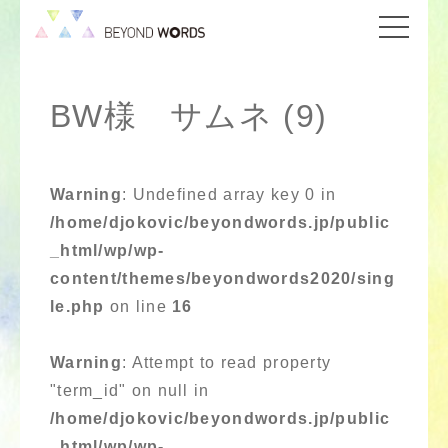
BW様 サムネ (9)
Warning
: Undefined array key 0 in
/home/djokovic/beyondwords.jp/public
_html/wp/wp-
content/themes/beyondwords2020/sing
le.php
on line
16
Warning
: Attempt to read property
"term_id" on null in
/home/djokovic/beyondwords.jp/public
_html/wp/wp-