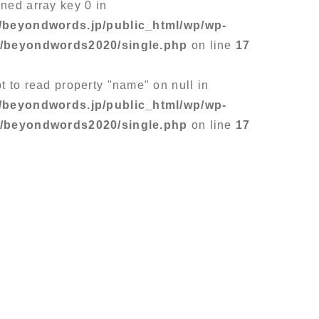
ined array key 0 in
/beyondwords.jp/public_html/wp/wp-
s/beyondwords2020/single.php
on line
17
pt to read property "name" on null in
/beyondwords.jp/public_html/wp/wp-
s/beyondwords2020/single.php
on line
17