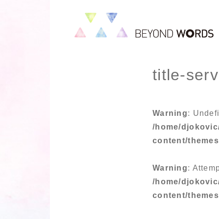
title-ser
Warning
: Undef
/home/djokovic
content/theme
Warning
: Attemp
/home/djokovic
content/theme