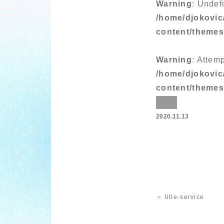
Warning
: Undef
/home/djokovic
content/theme
Warning
: Attem
/home/djokovic
content/theme
2020.11.13
＜ title-service