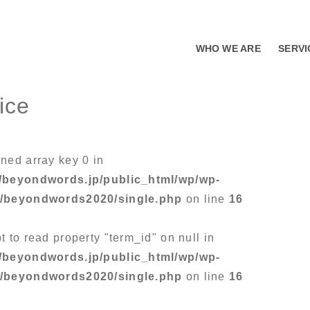
WHO WE ARE
SERVI
vice
ined array key 0 in
/beyondwords.jp/public_html/wp/wp-
s/beyondwords2020/single.php
on line
16
t to read property "term_id" on null in
/beyondwords.jp/public_html/wp/wp-
s/beyondwords2020/single.php
on line
16